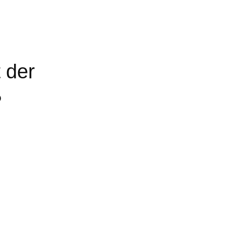
 der
?